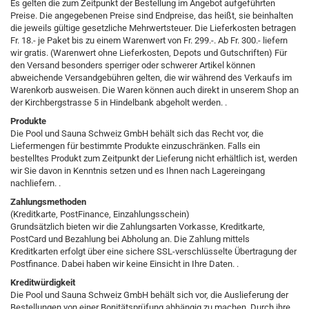
Es gelten die zum Zeitpunkt der Bestellung im Angebot aufgeführten
Preise. Die angegebenen Preise sind Endpreise, das heißt, sie beinhalten
die jeweils gültige gesetzliche Mehrwertsteuer. Die Lieferkosten betragen
Fr. 18.- je Paket bis zu einem Warenwert von Fr. 299.-. Ab Fr. 300.- liefern
wir gratis. (Warenwert ohne Lieferkosten, Depots und Gutschriften) Für
den Versand besonders sperriger oder schwerer Artikel können
abweichende Versandgebühren gelten, die wir während des Verkaufs im
Warenkorb ausweisen. Die Waren können auch direkt in unserem Shop an
der Kirchbergstrasse 5 in Hindelbank abgeholt werden. .
Produkte
Die Pool und Sauna Schweiz GmbH behält sich das Recht vor, die
Liefermengen für bestimmte Produkte einzuschränken. Falls ein
bestelltes Produkt zum Zeitpunkt der Lieferung nicht erhältlich ist, werden
wir Sie davon in Kenntnis setzen und es Ihnen nach Lagereingang
nachliefern. .
Zahlungsmethoden
(Kreditkarte, PostFinance, Einzahlungsschein)
Grundsätzlich bieten wir die Zahlungsarten Vorkasse, Kreditkarte,
PostCard und Bezahlung bei Abholung an. Die Zahlung mittels
Kreditkarten erfolgt über eine sichere SSL-verschlüsselte Übertragung der
Postfinance. Dabei haben wir keine Einsicht in Ihre Daten. .
Kreditwürdigkeit
Die Pool und Sauna Schweiz GmbH behält sich vor, die Auslieferung der
Bestellungen von einer Bonitätsprüfung abhängig zu machen. Durch ihre