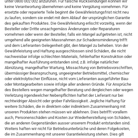
unter 0800 002 002 anzurufen. Für falsche Rücksendungen können wir
keine Verantwortung übernehmen und keine Vergütung vornehmen. Für
ersetzte oder reparierte Teile beginnt die Gewährleistungsfrist nicht neu
zu laufen, sondern sie endet mit dem Ablauf der ursprünglichen Garantie
des gekauften Produktes. Die Gewährleistung erlischt vorzeitig, wenn der
Besteller oder Dritte unsachgemäss Änderungen oder Reparaturen
vornehmen oder wenn der Besteller, falls ein Mangel aufgetreten ist, nicht
umgehend alle geeigneten Massnahmen zur Schadensminderung trifft
und dem Lieferanten Gelegenheit gibt, den Mangel zu beheben. Von der
Gewährleistung und Haftung ausgeschlossen sind Schäden, die nicht
nachweisbar infolge schlechten Materials, fehlerhafter Konstruktion oder
mangelhafter Ausführung entstanden sind, z.B. infolge natürlicher
Abnützung, mangelhafter Wartung, Missachtung von Betriebsvorschriften,
übermässiger Beanspruchung, ungeeigneter Betriebsmittel, chemischer
oder elektrolytischer Einflüsse, nicht vom Lieferanten ausgeführter Bau-
oder Montagearbeiten sowie infolge aller anderen Gründe. Für Ansprüche
des Bestellers wegen mangelhafter Beratung und dergleichen oder wegen
Verletzung irgendwelcher Nebenpflichten haftet der Lieferant nur bei
rechtwidriger Absicht oder grober Fahrlässigkeit. Jegliche Haftung für
weitere Schäden, die in direktem oder indirektem Zusammenhang mit
unseren Produkten stehen müssen wir ablehnen. Dies betrifft vorallem
auch, Personenschäden und Kosten zur Wiederherstellung von Schäden,
die an anderen Gegenständen ausser unserem Produkt entstanden sind.
Weiters haften wir nicht für Betriebsunterbrüche und deren Folgekosten,
die im Zusammenhang mit unserer Garantieleistung stehen. Dies gilt