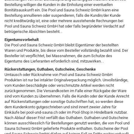
Bestellung willigen die Kunden in die Einholung einer eventuellen
Bonitätsauskunft ein. Die Pool und Sauna Schweiz GmbH kann eine
Bestellung annullieren oder suspendieren, falls die Kundin/der Kunde
nicht kreditwürdig ist, eine oder mehrere ausstehende Rechnungen bei
Pool und Sauna Schweiz GmbH hat oder falls begründeter Verdacht auf
betrügerische Absichten besteht. .
Eigentumsvorbehalt
Die Pool und Sauna Schweiz GmbH bleibt Eigentümer der bestellten
Waren und Produkte, bis diese vom Besteller vollständig bezahlt sind. Der
Besteller ist verpflichtet, bei Massnahmen, die zum Schutze des
Eigentums des Lieferanten erforderlich sind, mitzuwirken. .
Rückerstattungen, Guthaben, Gutscheine, Geschenke
Umtausch oder Rücknahme von Pool und Sauna Schweiz GmbH
Produkten ist nur bei intakter Originalverpackung möglich. Unvollständige,
vom Kunden beschädigte oder verschmutzte Artikel werden nicht
zurückgenommen. Die Versandkosten im Falle einer Rückgabe der Ware
sind vom Kunden zu übernehmen. Falls die Kundin oder der Kunde Anrecht
auf Rückerstattungen oder sonstige Gutschriften hat, so werden diese
dem Kundenkonto gutgeschrieben und sind innert zweier Jahre für
Einkäufe bei pool-und-sauna.ch oder im Pool-Shop in Hindelbank nutzbar.
Nach Ablauf dieser Frist verfällt das Guthaben. Guthaben und Gutscheine
können ausschliesslich für Bestellungen genutzt werden, die von Pool und
Sauna Schweiz GmbH gelieferte Produkte enthalten. Gutscheine der Pool
und Sauna Schweiz GmbH dürfen auf keinen Fall an Dritte weiter verkauft