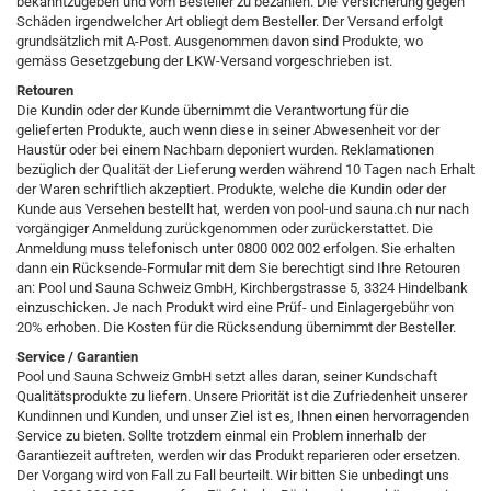
bekanntzugeben und vom Besteller zu bezahlen. Die Versicherung gegen
Schäden irgendwelcher Art obliegt dem Besteller. Der Versand erfolgt
grundsätzlich mit A-Post. Ausgenommen davon sind Produkte, wo
gemäss Gesetzgebung der LKW-Versand vorgeschrieben ist.
Retouren
Die Kundin oder der Kunde übernimmt die Verantwortung für die
gelieferten Produkte, auch wenn diese in seiner Abwesenheit vor der
Haustür oder bei einem Nachbarn deponiert wurden. Reklamationen
bezüglich der Qualität der Lieferung werden während 10 Tagen nach Erhalt
der Waren schriftlich akzeptiert. Produkte, welche die Kundin oder der
Kunde aus Versehen bestellt hat, werden von pool-und sauna.ch nur nach
vorgängiger Anmeldung zurückgenommen oder zurückerstattet. Die
Anmeldung muss telefonisch unter 0800 002 002 erfolgen. Sie erhalten
dann ein Rücksende-Formular mit dem Sie berechtigt sind Ihre Retouren
an: Pool und Sauna Schweiz GmbH, Kirchbergstrasse 5, 3324 Hindelbank
einzuschicken. Je nach Produkt wird eine Prüf- und Einlagergebühr von
20% erhoben. Die Kosten für die Rücksendung übernimmt der Besteller.
Service / Garantien
Pool und Sauna Schweiz GmbH setzt alles daran, seiner Kundschaft
Qualitätsprodukte zu liefern. Unsere Priorität ist die Zufriedenheit unserer
Kundinnen und Kunden, und unser Ziel ist es, Ihnen einen hervorragenden
Service zu bieten. Sollte trotzdem einmal ein Problem innerhalb der
Garantiezeit auftreten, werden wir das Produkt reparieren oder ersetzen.
Der Vorgang wird von Fall zu Fall beurteilt. Wir bitten Sie unbedingt uns