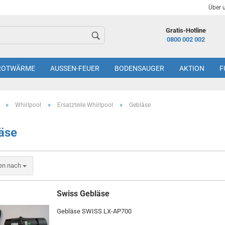
Über 
Gratis-Hotline
0800 002 002
ROTWÄRME
AUSSEN-FEUER
BODENSAUGER
AKTION
F
»
»
»
Whirlpool
Ersatzteile Whirlpool
Gebläse
äse
ren nach
Swiss Gebläse
Gebläse SWISS LX-AP700