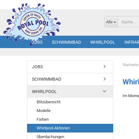
Alle
JOBS
SCHWIMMBAD
WHIRLPOOL
INFRA
Startseite
JOBS
SCHWIMMBAD
Whir
WHIRLPOOL
Im Moment
Blitzübersicht
Modelle
Farben
Whirlpool-Aktionen
Überdachungen