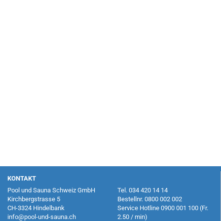
KONTAKT
Pool und Sauna Schweiz GmbH
Tel.
034 420 14 14
Kirchbergstrasse 5
Bestellnr.
0800 002 002
CH-3324 Hindelbank
Service Hotline
0900 001 100
(Fr.
info@pool-und-sauna.ch
2.50 / min)