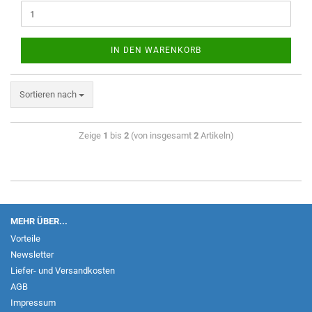
IN DEN WARENKORB
Sortieren nach
Zeige
1
bis
2
(von insgesamt
2
Artikeln)
MEHR ÜBER...
Vorteile
Newsletter
Liefer- und Versandkosten
AGB
Impressum