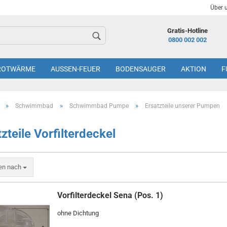
Über 
Gratis-Hotline
0800 002 002
ROTWÄRME
AUSSEN-FEUER
BODENSAUGER
AKTION
F
»
»
»
Schwimmbad
Schwimmbad Pumpe
Ersatzteile unserer Pumpen
zteile Vorfilterdeckel
ren nach
Vorfilterdeckel Sena (Pos. 1)
ohne Dichtung