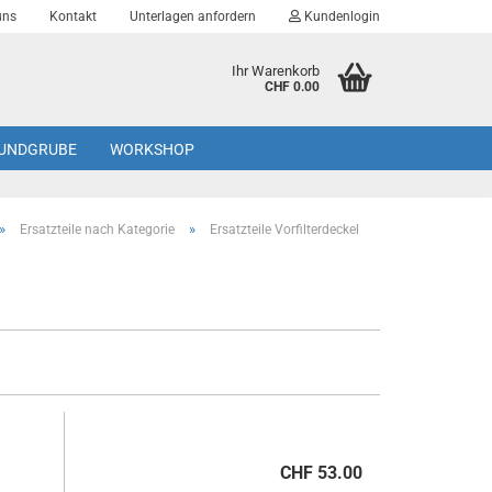
uns
Kontakt
Unterlagen anfordern
Kundenlogin
Ihr Warenkorb
CHF 0.00
UNDGRUBE
WORKSHOP
»
»
Ersatzteile nach Kategorie
Ersatzteile Vorfilterdeckel
Konto erstellen
Passwort vergessen?
CHF 53.00